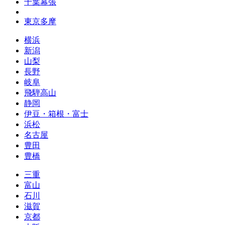
千葉幕張
東京多摩
横浜
新潟
山梨
長野
岐阜
飛騨高山
静岡
伊豆・箱根・富士
浜松
名古屋
豊田
豊橋
三重
富山
石川
滋賀
京都