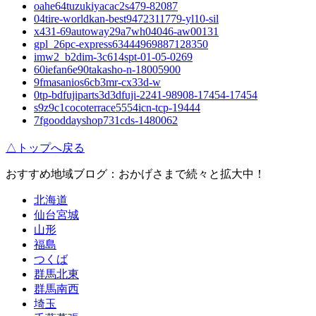
oahe64tuzukiyacac2s479-82087
04tire-worldkan-best9472311779-yl10-sil
x431-69autoway29a7wh04046-aw00131
gpl_26pc-express63444969887128350
imw2_b2dim-3c614spt-01-05-0269
60iefan6e90takasho-n-18005900
9fmasanios6cb3mr-cx33d-w
0tp-bdfujiparts3d3dfuji-2241-98908-17454-17454
s9z9c1cocoterrace5554icn-tcp-19444
7fgooddayshop731cds-1480062
△トップへ戻る
おすすめ地域ブログ：おかげさまで続々と拡大中！
北海道
仙台宮城
山形
福島
つくば
群馬北東
群馬南西
埼玉