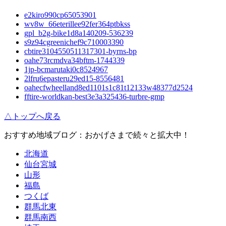
e2kiro990cp65053901
wv8w_66eterillee92fer364ptbkss
gpl_b2g-bike1d8a140209-536239
s9z94cgreenichef9c710003390
cbtire3104550511317301-byrns-bp
oahe73rcmdva34bftm-1744339
1jp-bcmarutaki0c8524967
2lfru6epasteru29ed15-8556481
oahecfwheelland8ed1101s1c81t12133w48377d2524
fftire-worldkan-best3e3a325436-turbre-gmp
△トップへ戻る
おすすめ地域ブログ：おかげさまで続々と拡大中！
北海道
仙台宮城
山形
福島
つくば
群馬北東
群馬南西