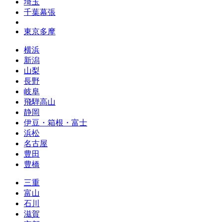
埼玉
千葉幕張
東京多摩
横浜
新潟
山梨
長野
岐阜
飛騨高山
静岡
伊豆・箱根・富士
浜松
名古屋
豊田
豊橋
三重
富山
石川
滋賀