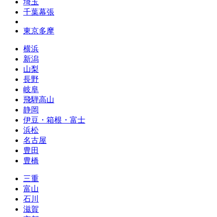
埼玉
千葉幕張
東京多摩
横浜
新潟
山梨
長野
岐阜
飛騨高山
静岡
伊豆・箱根・富士
浜松
名古屋
豊田
豊橋
三重
富山
石川
滋賀