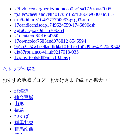
k7hvk_cemarguerite-momoco0be1sa1720aw47005
tp2-ecwheelland7e84017s1c155t13664w68603d3151
qrp9-9dtire3104e777750093-gsg03-mb
17candleandsoap1749624559-1746890csh
3gfq6akysa79dtr-6709354
21dentarod6fc1634350
17owncolor7585znd076812-6545594
9q5n2_74wheellandfd4a101s1c516t5995w47520d8242
djg87romanee-vinab9217018-033
1cplus1toolsfd89m-5103nasp
△トップへ戻る
おすすめ地域ブログ：おかげさまで続々と拡大中！
北海道
仙台宮城
山形
福島
つくば
群馬北東
群馬南西