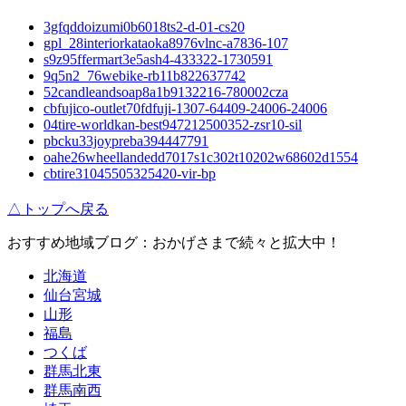
3gfqddoizumi0b6018ts2-d-01-cs20
gpl_28interiorkataoka8976vlnc-a7836-107
s9z95ffermart3e5ash4-433322-1730591
9q5n2_76webike-rb11b822637742
52candleandsoap8a1b9132216-780002cza
cbfujico-outlet70fdfuji-1307-64409-24006-24006
04tire-worldkan-best947212500352-zsr10-sil
pbcku33joypreba394447791
oahe26wheellandedd7017s1c302t10202w68602d1554
cbtire31045505325420-vir-bp
△トップへ戻る
おすすめ地域ブログ：おかげさまで続々と拡大中！
北海道
仙台宮城
山形
福島
つくば
群馬北東
群馬南西