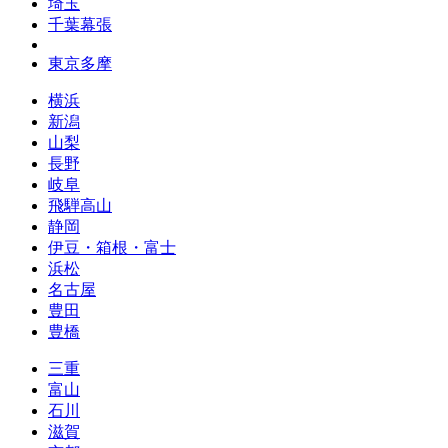
埼玉
千葉幕張
東京多摩
横浜
新潟
山梨
長野
岐阜
飛騨高山
静岡
伊豆・箱根・富士
浜松
名古屋
豊田
豊橋
三重
富山
石川
滋賀