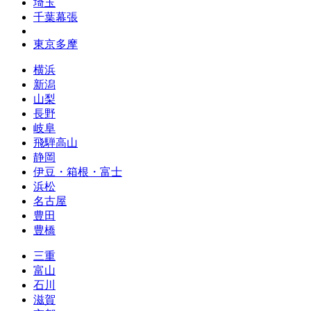
埼玉
千葉幕張
東京多摩
横浜
新潟
山梨
長野
岐阜
飛騨高山
静岡
伊豆・箱根・富士
浜松
名古屋
豊田
豊橋
三重
富山
石川
滋賀