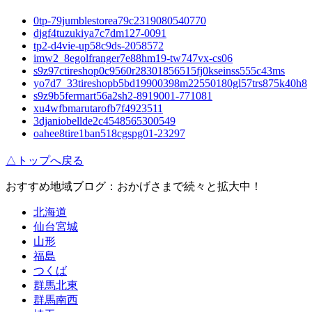
0tp-79jumblestorea79c2319080540770
djgf4tuzukiya7c7dm127-0091
tp2-d4vie-up58c9ds-2058572
imw2_8egolfranger7e88hm19-tw747vx-cs06
s9z97ctireshop0c9560r28301856515fj0kseinss555c43ms
yo7d7_33tireshopb5bd19900398m22550180gl57trs875k40h8
s9z9b5fermart56a2sh2-8919001-771081
xu4wfbmarutarofb7f4923511
3djaniobellde2c4548565300549
oahee8tire1ban518cgspg01-23297
△トップへ戻る
おすすめ地域ブログ：おかげさまで続々と拡大中！
北海道
仙台宮城
山形
福島
つくば
群馬北東
群馬南西