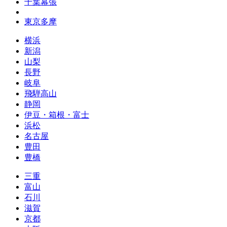
千葉幕張
東京多摩
横浜
新潟
山梨
長野
岐阜
飛騨高山
静岡
伊豆・箱根・富士
浜松
名古屋
豊田
豊橋
三重
富山
石川
滋賀
京都