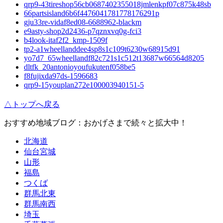
qrp9-43tireshop56cb0687402355018jmlenkpf07c875k48sb
66partsisland6b6f4476041781778176291p
gju33re-vidaf8ed08-6688962-blackm
e9asty-shop2d2436-p7qznxvq0g-fci3
b4look-itaf2f2_kmp-1509f
tp2-a1wheellanddee4sp8s1c109t6230w68915d91
yo7d7_65wheellandf82c721s1c512t13687w66564d8205
dltfk_20antonioyoufukutenf058be5
f8fujixda97ds-1596683
qrp9-15youplan272e100003940151-5
△トップへ戻る
おすすめ地域ブログ：おかげさまで続々と拡大中！
北海道
仙台宮城
山形
福島
つくば
群馬北東
群馬南西
埼玉