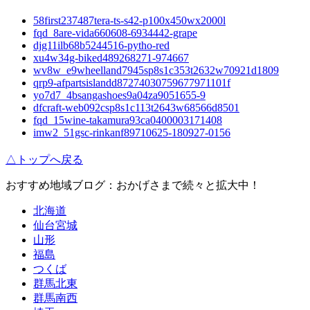
58first237487tera-ts-s42-p100x450wx2000l
fqd_8are-vida660608-6934442-grape
djg11ilb68b5244516-pytho-red
xu4w34g-biked489268271-974667
wv8w_e9wheelland7945sp8s1c353t2632w70921d1809
qrp9-afpartsislandd87274030759677971101f
yo7d7_4bsangashoes9a04za9051655-9
dfcraft-web092csp8s1c113t2643w68566d8501
fqd_15wine-takamura93ca0400003171408
imw2_51gsc-rinkanf89710625-180927-0156
△トップへ戻る
おすすめ地域ブログ：おかげさまで続々と拡大中！
北海道
仙台宮城
山形
福島
つくば
群馬北東
群馬南西