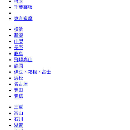
埼玉
千葉幕張
東京多摩
横浜
新潟
山梨
長野
岐阜
飛騨高山
静岡
伊豆・箱根・富士
浜松
名古屋
豊田
豊橋
三重
富山
石川
滋賀