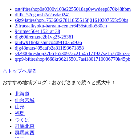
ost4ftireshop0a0300v103e2255018ap0wwdeep870k48hbm
dltfk_57egaosb7a2asda0241
s9z94atireshop175360r27811855515fj01610307555c50bs
2lfrueaaikyoku-bargain-center6455studio580ch
94rimec56et-1521at-38
djg60tiremaxe2b1vg25-25361
xu4w91hokushinco4d9f10354936
djg48mars405aafb2a811f93671858
s9z900tireshop37b616530972z21545171927se15770k53ss
qrp9-bftireshop4668kr362155017asi1801710036770k45pb
△トップへ戻る
おすすめ地域ブログ：おかげさまで続々と拡大中！
北海道
仙台宮城
山形
福島
つくば
群馬北東
群馬南西