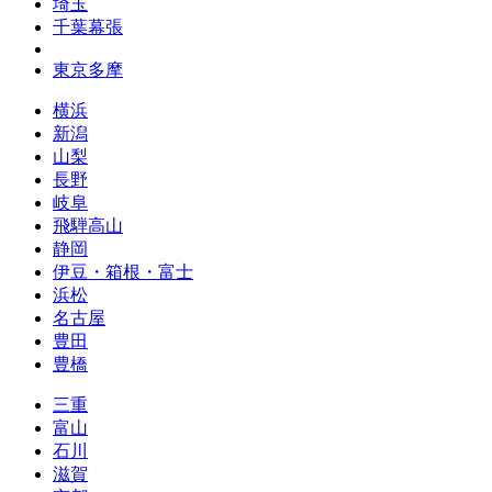
埼玉
千葉幕張
東京多摩
横浜
新潟
山梨
長野
岐阜
飛騨高山
静岡
伊豆・箱根・富士
浜松
名古屋
豊田
豊橋
三重
富山
石川
滋賀