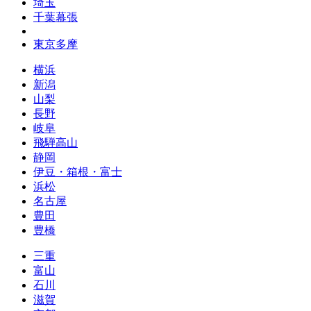
埼玉
千葉幕張
東京多摩
横浜
新潟
山梨
長野
岐阜
飛騨高山
静岡
伊豆・箱根・富士
浜松
名古屋
豊田
豊橋
三重
富山
石川
滋賀