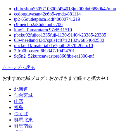
cbtireshop55057103002454018jml000ln06880k42mbp
ccdouguyasan42e6p5-ymda-881114
tp2-65outletplaza1ddf40000741219
c9meicho2a86dcmnbc706
imw2_fbmarutaroc97e6911510
pbcku92fujico1335fuji-1130-91404-23385-23385
63wheelland43d7sp8s1c87t12132w68546d2580
pbckuc1k-material71e7potb-2070-20a-p10
2lfru0bpasteru6bb347-10424701
9q5n2_52kurosawastore860fiba-sr1300-ntf
△トップへ戻る
おすすめ地域ブログ：おかげさまで続々と拡大中！
北海道
仙台宮城
山形
福島
つくば
群馬北東
群馬南西