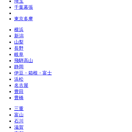
埼玉
千葉幕張
東京多摩
横浜
新潟
山梨
長野
岐阜
飛騨高山
静岡
伊豆・箱根・富士
浜松
名古屋
豊田
豊橋
三重
富山
石川
滋賀