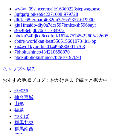
wv8w_09sinceremalle163tl0223stepwagonse
3gfqafg-bikeb9c2271608-979728
dltfk_68fermart4632dp3-5655357-619900
gju1fmaido-diy0a7dcs597bmlcs-sh596bayr
s9z9f3ehjdb70ds-1734972
pbcku74fujico6ccdfuji-1674-75745-22605-22605
cbtire-worldkan-best550515601073-lls1-bp
xu4wd1kyoudo201449b8860015763
7bhokushinco434210658870
pbckub6hokushinco7b2e10197693
△トップへ戻る
おすすめ地域ブログ：おかげさまで続々と拡大中！
北海道
仙台宮城
山形
福島
つくば
群馬北東
群馬南西