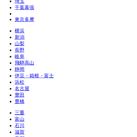
埼玉
千葉幕張
東京多摩
横浜
新潟
山梨
長野
岐阜
飛騨高山
静岡
伊豆・箱根・富士
浜松
名古屋
豊田
豊橋
三重
富山
石川
滋賀