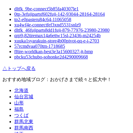
dltfk_9be-connect5b85fa40307le1
0tp-3efujipartsf602fuji-142-93044-28164-28164
tp2-e0pasteru84c64-11065058
xu4wf4e-connectfef3xnd5531snlz9
dltfk_46fujiparts8dd1fuji-879-77976-23980-23980
qrp9-82tiremax14a6ettw15sl-23436-m24254b
xuuka1syarakuin-store4b00pivot-qq-e-i-2703
57rcmdvaa070tm-1718685
fftire-worldkan-best3e3a15600327-jt-bmp
pbcku53chubo-sohonke2d4290009668
△トップへ戻る
おすすめ地域ブログ：おかげさまで続々と拡大中！
北海道
仙台宮城
山形
福島
つくば
群馬北東
群馬南西