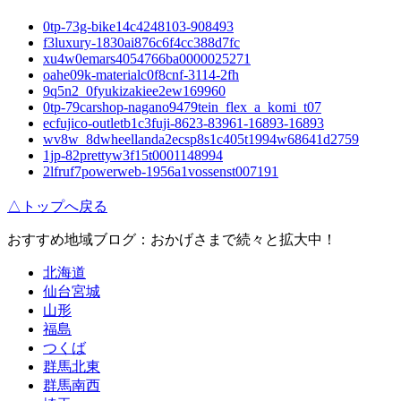
0tp-73g-bike14c4248103-908493
f3luxury-1830ai876c6f4cc388d7fc
xu4w0emars4054766ba0000025271
oahe09k-materialc0f8cnf-3114-2fh
9q5n2_0fyukizakiee2ew169960
0tp-79carshop-nagano9479tein_flex_a_komi_t07
ecfujico-outletb1c3fuji-8623-83961-16893-16893
wv8w_8dwheellanda2ecsp8s1c405t1994w68641d2759
1jp-82prettyw3f15t0001148994
2lfruf7powerweb-1956a1vossenst007191
△トップへ戻る
おすすめ地域ブログ：おかげさまで続々と拡大中！
北海道
仙台宮城
山形
福島
つくば
群馬北東
群馬南西