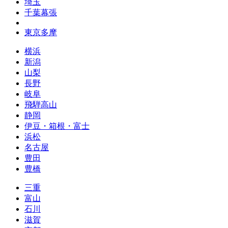
埼玉
千葉幕張
東京多摩
横浜
新潟
山梨
長野
岐阜
飛騨高山
静岡
伊豆・箱根・富士
浜松
名古屋
豊田
豊橋
三重
富山
石川
滋賀