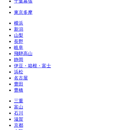
千葉幕張
東京多摩
横浜
新潟
山梨
長野
岐阜
飛騨高山
静岡
伊豆・箱根・富士
浜松
名古屋
豊田
豊橋
三重
富山
石川
滋賀
京都