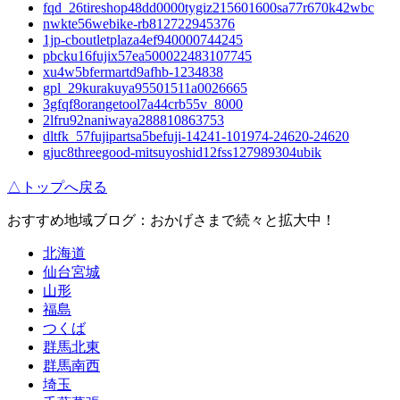
fqd_26tireshop48dd0000tygiz215601600sa77r670k42wbc
nwkte56webike-rb812722945376
1jp-cboutletplaza4ef940000744245
pbcku16fujix57ea500022483107745
xu4w5bfermartd9afhb-1234838
gpl_29kurakuya95501511a0026665
3gfqf8orangetool7a44crb55v_8000
2lfru92naniwaya288810863753
dltfk_57fujipartsa5befuji-14241-101974-24620-24620
gjuc8threegood-mitsuyoshid12fss127989304ubik
△トップへ戻る
おすすめ地域ブログ：おかげさまで続々と拡大中！
北海道
仙台宮城
山形
福島
つくば
群馬北東
群馬南西
埼玉