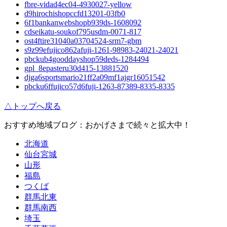
fbre-vidad4ec04-4930027-yellow
d9hirochishopccfd13201-03fb0
6f1bankanwebshopb939ds-1608092
cdseikatu-soukof795usdm-0071-817
ost4ftire31040a03704524-srm7-gbm
s9z99efujico862afuji-1261-98983-24021-24021
pbckub4gooddayshop59deds-1284494
gpl_8epasteru30d415-13881520
djga6sportsmario21ff2a09mf1ajgr16051542
pbcku6ffujico57d6fuji-1263-87389-8335-8335
△トップへ戻る
おすすめ地域ブログ：おかげさまで続々と拡大中！
北海道
仙台宮城
山形
福島
つくば
群馬北東
群馬南西
埼玉