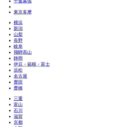
千葉幕張
東京多摩
横浜
新潟
山梨
長野
岐阜
飛騨高山
静岡
伊豆・箱根・富士
浜松
名古屋
豊田
豊橋
三重
富山
石川
滋賀
京都