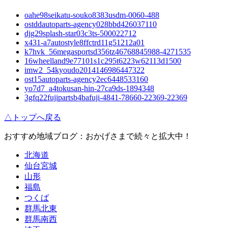
oahe98seikatu-souko8383usdm-0060-488
ostddautoparts-agency028bbd426037110
djg29splash-star03c3ts-500022712
x431-a7autostyle8ffctrd11g51212a01
k7hvk_56megasportsd356tz46768845988-4271535
16wheelland9e77101s1c295t6223w62113d1500
imw2_54kyoudo2014146986447322
ost15autoparts-agency2ec6448533160
yo7d7_a4tokusan-hin-27ca9ds-1894348
3gfq22fujipartsb4bafuji-4841-78660-22369-22369
△トップへ戻る
おすすめ地域ブログ：おかげさまで続々と拡大中！
北海道
仙台宮城
山形
福島
つくば
群馬北東
群馬南西