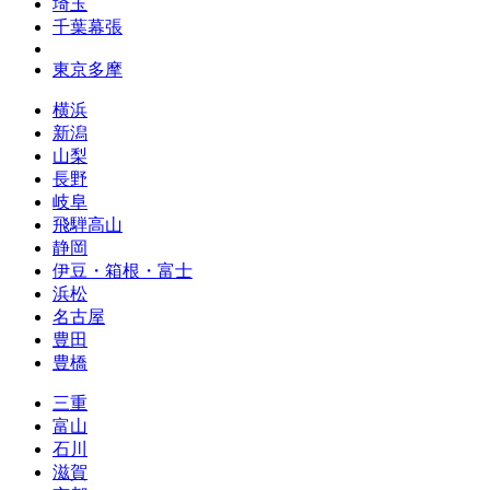
埼玉
千葉幕張
東京多摩
横浜
新潟
山梨
長野
岐阜
飛騨高山
静岡
伊豆・箱根・富士
浜松
名古屋
豊田
豊橋
三重
富山
石川
滋賀