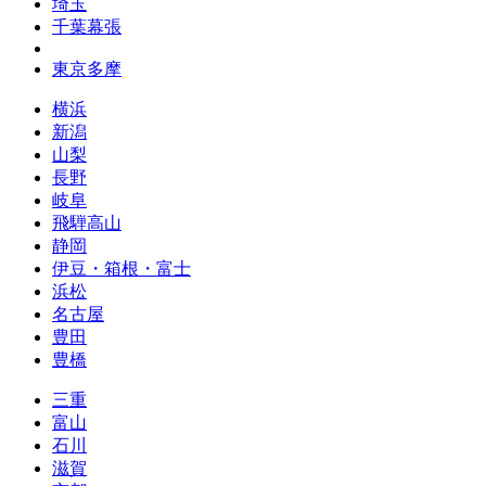
埼玉
千葉幕張
東京多摩
横浜
新潟
山梨
長野
岐阜
飛騨高山
静岡
伊豆・箱根・富士
浜松
名古屋
豊田
豊橋
三重
富山
石川
滋賀