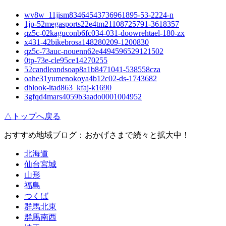
wv8w_11jism83464543736961895-53-2224-n
1jp-52megasports22e4tm21108725791-3618357
qz5c-02kaguconb6fc034-031-doowrehtael-180-zx
x431-42bikebrosa148280209-1200830
qz5c-73auc-nouenn62e4494596529121502
0tp-73e-cle95ce14270255
52candleandsoap8a1b8471041-538558cza
oahe31yumenokoya4b12c02-ds-1743682
dblook-itad863_kfaj-k1690
3gfqd4mars4059b3aado0001004952
△トップへ戻る
おすすめ地域ブログ：おかげさまで続々と拡大中！
北海道
仙台宮城
山形
福島
つくば
群馬北東
群馬南西