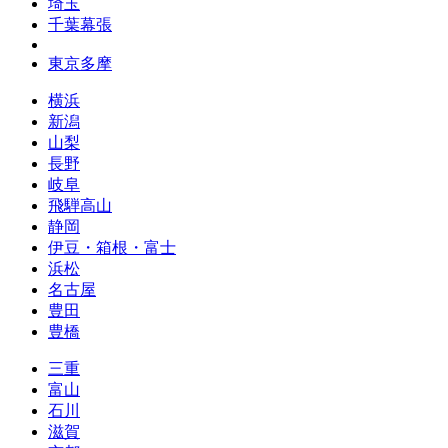
埼玉
千葉幕張
東京多摩
横浜
新潟
山梨
長野
岐阜
飛騨高山
静岡
伊豆・箱根・富士
浜松
名古屋
豊田
豊橋
三重
富山
石川
滋賀