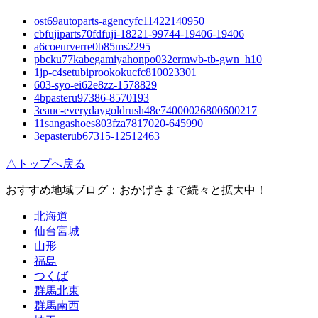
ost69autoparts-agencyfc11422140950
cbfujiparts70fdfuji-18221-99744-19406-19406
a6coeurverre0b85ms2295
pbcku77kabegamiyahonpo032ermwb-tb-gwn_h10
1jp-c4setubiprookokucfc810023301
603-syo-ei62e8zz-1578829
4bpasteru97386-8570193
3eauc-everydaygoldrush48e74000026800600217
11sangashoes803fza7817020-645990
3epasterub67315-12512463
△トップへ戻る
おすすめ地域ブログ：おかげさまで続々と拡大中！
北海道
仙台宮城
山形
福島
つくば
群馬北東
群馬南西