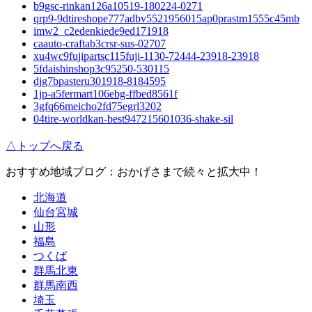
b9gsc-rinkan126a10519-180224-0271
qrp9-9dtireshope777adbv5521956015ap0prastm1555c45mb
imw2_c2edenkiede9ed171918
caauto-craftab3crsr-sus-02707
xu4wc9fujipartsc115fuji-1130-72444-23918-23918
5fdaishinshop3c95250-530115
djg7bpasteru301918-8184595
1jp-a5fermart106ebg-ffbed8561f
3gfq66meicho2fd75egrl3202
04tire-worldkan-best947215601036-shake-sil
△トップへ戻る
おすすめ地域ブログ：おかげさまで続々と拡大中！
北海道
仙台宮城
山形
福島
つくば
群馬北東
群馬南西
埼玉