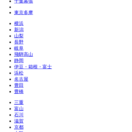
千葉幕張
東京多摩
横浜
新潟
山梨
長野
岐阜
飛騨高山
静岡
伊豆・箱根・富士
浜松
名古屋
豊田
豊橋
三重
富山
石川
滋賀
京都