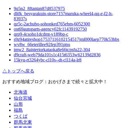
9q5n2_8ftantan87d8537975
dltfk_besyarakuin-store7157maruka-wheel4-qq-e-f2-h-
83937s
qz5c-2achubo-sohonked765ebm-6052300
ost69autoparts-agency02fc11439192750
qrp9-4csoho1dcdmt-v189bp-c
s9z94atireshop17537116102154517jml000laep770k53hbs
wv8w_66eterillee92fep391ptss
imw2_8ainteriorkataoka8e66tcpsfu22-304
d9craft-web79da101s1c415t6353w62139d2836
15kyu-rt3264ybc-cl10s--dt-cl114a-lr8
△トップへ戻る
おすすめ地域ブログ：おかげさまで続々と拡大中！
北海道
仙台宮城
山形
福島
つくば
群馬北東