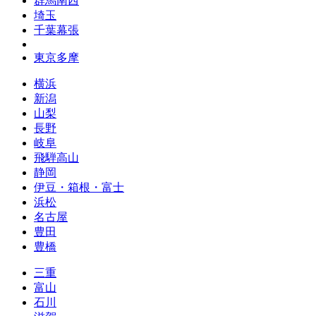
群馬南西
埼玉
千葉幕張
東京多摩
横浜
新潟
山梨
長野
岐阜
飛騨高山
静岡
伊豆・箱根・富士
浜松
名古屋
豊田
豊橋
三重
富山
石川