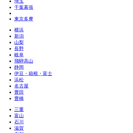
埼玉
千葉幕張
東京多摩
横浜
新潟
山梨
長野
岐阜
飛騨高山
静岡
伊豆・箱根・富士
浜松
名古屋
豊田
豊橋
三重
富山
石川
滋賀