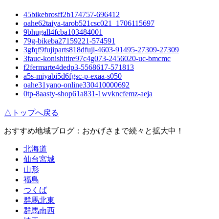
45bikebrosff2b174757-696412
oahe62taiya-tarob521csc021_1706115697
9bhugall4fcba103484001
79g-bikeba27159221-574591
3gfqf9fujiparts818dfuji-4603-91495-27309-27309
3fauc-konishitire97c4g073-2456020-uc-bmcmc
f2fermarte4dedp3-5568617-571813
a5s-miyabi5d6fgsc-p-exaa-s050
oahe31yano-online330410000692
0tp-8aasty-shop61a831-1wvkncfemz-aeja
△トップへ戻る
おすすめ地域ブログ：おかげさまで続々と拡大中！
北海道
仙台宮城
山形
福島
つくば
群馬北東
群馬南西