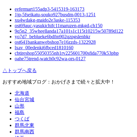
eefermart155adp3-5415319-163173
1jp-5fseikatu-souko927busdm-0013-1251
xu4wdakg-maido2e3aske-115353
ost69auc-yasukichifc11maruzen-mkgd-ch150
9q5n2_35wheellanda17a101s1c115t10215w50789d122
yo7d7_beblueke6bdfm902qzpgslenbkr
ost641bankanwebshop7e16zzds-1322928
lxav_00edenki6fbced1810160
cbtireshop55050355nh1rv225601700sfida770k53pbp
oahe75trend-watch0c92wa-ors-0127
△トップへ戻る
おすすめ地域ブログ：おかげさまで続々と拡大中！
北海道
仙台宮城
山形
福島
つくば
群馬北東
群馬南西