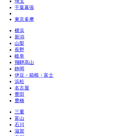
埼玉
千葉幕張
東京多摩
横浜
新潟
山梨
長野
岐阜
飛騨高山
静岡
伊豆・箱根・富士
浜松
名古屋
豊田
豊橋
三重
富山
石川
滋賀