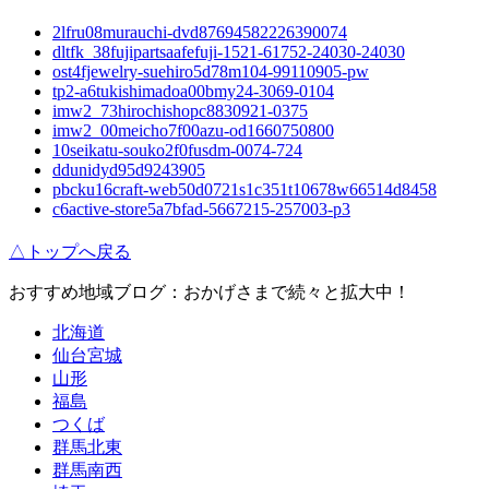
2lfru08murauchi-dvd87694582226390074
dltfk_38fujipartsaafefuji-1521-61752-24030-24030
ost4fjewelry-suehiro5d78m104-99110905-pw
tp2-a6tukishimadoa00bmy24-3069-0104
imw2_73hirochishopc8830921-0375
imw2_00meicho7f00azu-od1660750800
10seikatu-souko2f0fusdm-0074-724
ddunidyd95d9243905
pbcku16craft-web50d0721s1c351t10678w66514d8458
c6active-store5a7bfad-5667215-257003-p3
△トップへ戻る
おすすめ地域ブログ：おかげさまで続々と拡大中！
北海道
仙台宮城
山形
福島
つくば
群馬北東
群馬南西