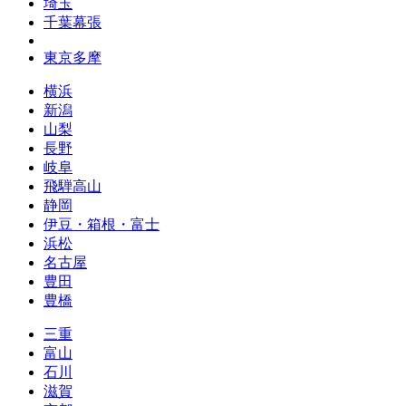
埼玉
千葉幕張
東京多摩
横浜
新潟
山梨
長野
岐阜
飛騨高山
静岡
伊豆・箱根・富士
浜松
名古屋
豊田
豊橋
三重
富山
石川
滋賀