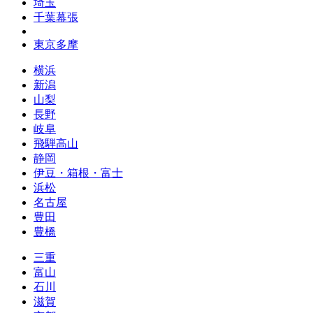
埼玉
千葉幕張
東京多摩
横浜
新潟
山梨
長野
岐阜
飛騨高山
静岡
伊豆・箱根・富士
浜松
名古屋
豊田
豊橋
三重
富山
石川
滋賀