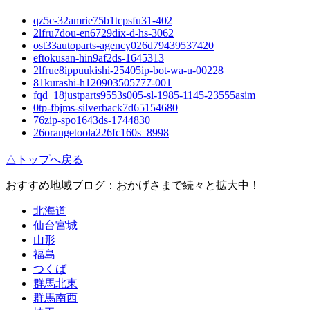
qz5c-32amrie75b1tcpsfu31-402
2lfru7dou-en6729dix-d-hs-3062
ost33autoparts-agency026d79439537420
eftokusan-hin9af2ds-1645313
2lfrue8ippuukishi-25405ip-bot-wa-u-00228
81kurashi-h120903505777-001
fqd_18justparts9553s005-sl-1985-1145-23555asim
0tp-fbjms-silverback7d65154680
76zip-spo1643ds-1744830
26orangetoola226fc160s_8998
△トップへ戻る
おすすめ地域ブログ：おかげさまで続々と拡大中！
北海道
仙台宮城
山形
福島
つくば
群馬北東
群馬南西