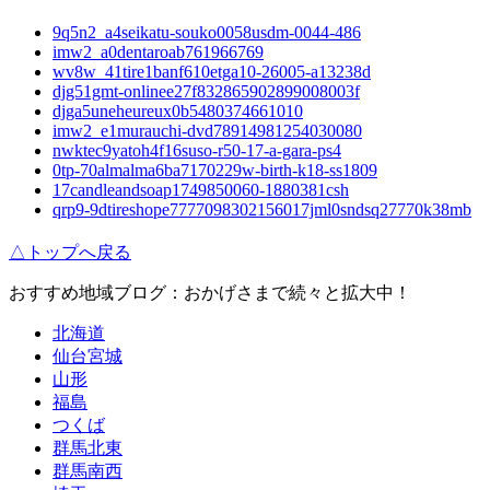
9q5n2_a4seikatu-souko0058usdm-0044-486
imw2_a0dentaroab761966769
wv8w_41tire1banf610etga10-26005-a13238d
djg51gmt-onlinee27f832865902899008003f
djga5uneheureux0b5480374661010
imw2_e1murauchi-dvd78914981254030080
nwktec9yatoh4f16suso-r50-17-a-gara-ps4
0tp-70almalma6ba7170229w-birth-k18-ss1809
17candleandsoap1749850060-1880381csh
qrp9-9dtireshope7777098302156017jml0sndsq27770k38mb
△トップへ戻る
おすすめ地域ブログ：おかげさまで続々と拡大中！
北海道
仙台宮城
山形
福島
つくば
群馬北東
群馬南西