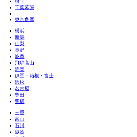
埼玉
千葉幕張
東京多摩
横浜
新潟
山梨
長野
岐阜
飛騨高山
静岡
伊豆・箱根・富士
浜松
名古屋
豊田
豊橋
三重
富山
石川
滋賀