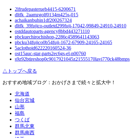
2lfrudepasterueb4415-6200671
dltfk_2aamzgolf0134m425s-015
achaikanbuhin1df200267324
dltfk_39fujico-outletd299fuji-17042-99849-24910-24910
ostddautoparts-agency8bbd443271110
pbckuechirochishop-2286c4589641143063
pbcku34fujico0b54fuji-1672-67909-24165-24165
5aclothoid622220160524-36
ost15auc-star-parts2ec6gs-el-n00760
s9z92btireshop0c9017921045z21555170lavi770ck48bmps
△トップへ戻る
おすすめ地域ブログ：おかげさまで続々と拡大中！
北海道
仙台宮城
山形
福島
つくば
群馬北東
群馬南西