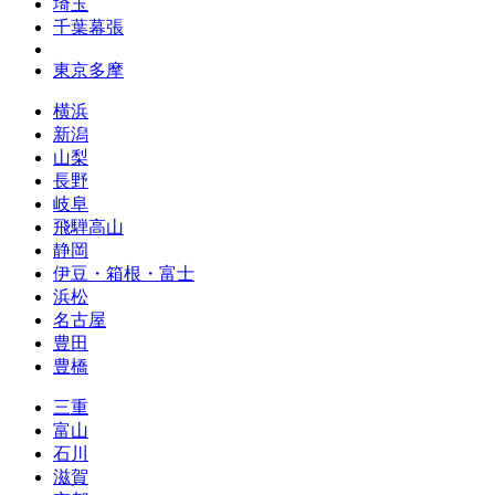
埼玉
千葉幕張
東京多摩
横浜
新潟
山梨
長野
岐阜
飛騨高山
静岡
伊豆・箱根・富士
浜松
名古屋
豊田
豊橋
三重
富山
石川
滋賀