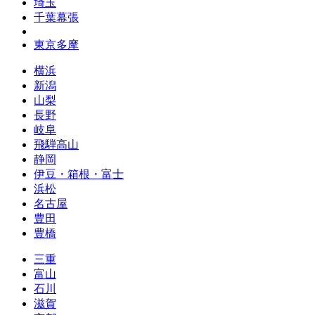
埼玉
千葉幕張
東京多摩
横浜
新潟
山梨
長野
岐阜
飛騨高山
静岡
伊豆・箱根・富士
浜松
名古屋
豊田
豊橋
三重
富山
石川
滋賀