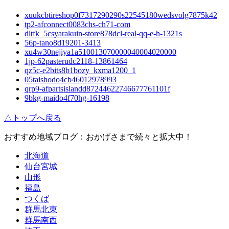
xuukcbtireshop0f7317290290s22545180wedsvolg7875k42
tp2-afconnect0083chs-ch71-com
dltfk_5csyarakuin-store878dcl-real-qq-e-h-1321s
56p-tano8d19201-3413
xu4w30nejiya1a510013070000040004020000
1jp-62pasterudc2118-13861464
qz5c-e2bits8b1bozy_kxma1200_1
05taishodo4cb46012978993
qrp9-afpartsislandd87244622746677761101f
9bkg-maido4f70hg-16198
△トップへ戻る
おすすめ地域ブログ：おかげさまで続々と拡大中！
北海道
仙台宮城
山形
福島
つくば
群馬北東
群馬南西