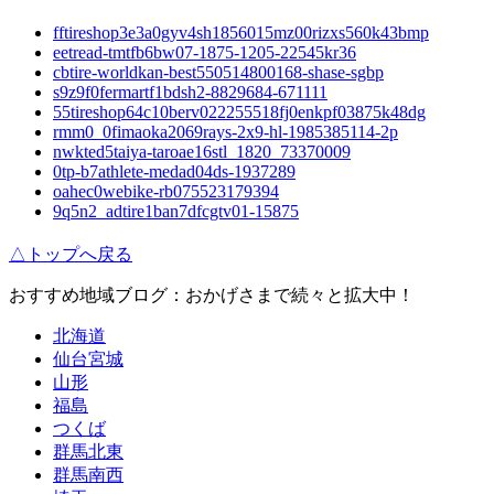
fftireshop3e3a0gyv4sh1856015mz00rizxs560k43bmp
eetread-tmtfb6bw07-1875-1205-22545kr36
cbtire-worldkan-best550514800168-shase-sgbp
s9z9f0fermartf1bdsh2-8829684-671111
55tireshop64c10berv022255518fj0enkpf03875k48dg
rmm0_0fimaoka2069rays-2x9-hl-1985385114-2p
nwkted5taiya-taroae16stl_1820_73370009
0tp-b7athlete-medad04ds-1937289
oahec0webike-rb075523179394
9q5n2_adtire1ban7dfcgtv01-15875
△トップへ戻る
おすすめ地域ブログ：おかげさまで続々と拡大中！
北海道
仙台宮城
山形
福島
つくば
群馬北東
群馬南西