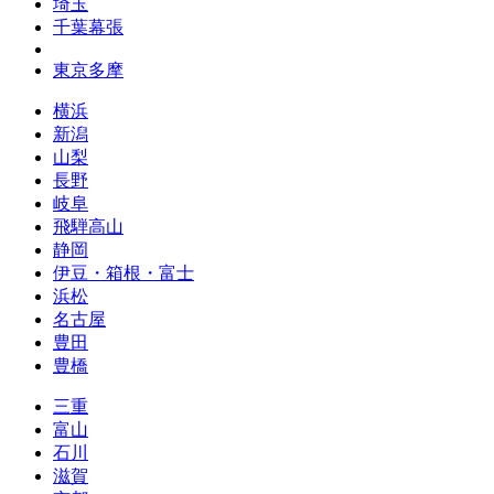
埼玉
千葉幕張
東京多摩
横浜
新潟
山梨
長野
岐阜
飛騨高山
静岡
伊豆・箱根・富士
浜松
名古屋
豊田
豊橋
三重
富山
石川
滋賀