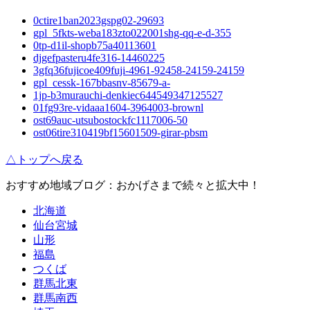
0ctire1ban2023gspg02-29693
gpl_5fkts-weba183zto022001shg-qq-e-d-355
0tp-d1il-shopb75a40113601
djgefpasteru4fe316-14460225
3gfq36fujicoe409fuji-4961-92458-24159-24159
gpl_cessk-167bbasnv-85679-a-
1jp-b3murauchi-denkiec644549347125527
01fg93re-vidaaa1604-3964003-brownl
ost69auc-utsubostockfc1117006-50
ost06tire310419bf15601509-girar-pbsm
△トップへ戻る
おすすめ地域ブログ：おかげさまで続々と拡大中！
北海道
仙台宮城
山形
福島
つくば
群馬北東
群馬南西