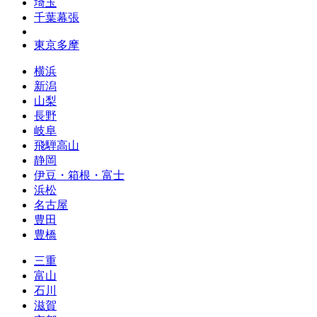
埼玉
千葉幕張
東京多摩
横浜
新潟
山梨
長野
岐阜
飛騨高山
静岡
伊豆・箱根・富士
浜松
名古屋
豊田
豊橋
三重
富山
石川
滋賀