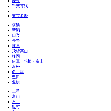
埼玉
千葉幕張
東京多摩
横浜
新潟
山梨
長野
岐阜
飛騨高山
静岡
伊豆・箱根・富士
浜松
名古屋
豊田
豊橋
三重
富山
石川
滋賀