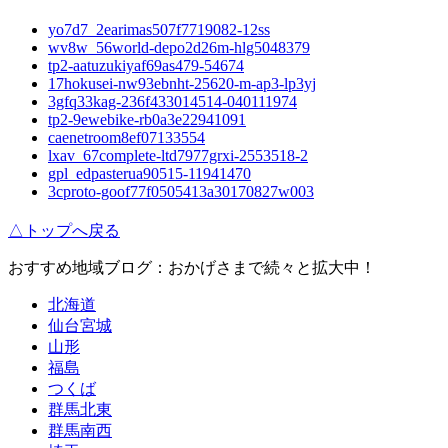
yo7d7_2earimas507f7719082-12ss
wv8w_56world-depo2d26m-hlg5048379
tp2-aatuzukiyaf69as479-54674
17hokusei-nw93ebnht-25620-m-ap3-lp3yj
3gfq33kag-236f433014514-040111974
tp2-9ewebike-rb0a3e22941091
caenetroom8ef07133554
lxav_67complete-ltd7977grxi-2553518-2
gpl_edpasterua90515-11941470
3cproto-goof77f0505413a30170827w003
△トップへ戻る
おすすめ地域ブログ：おかげさまで続々と拡大中！
北海道
仙台宮城
山形
福島
つくば
群馬北東
群馬南西