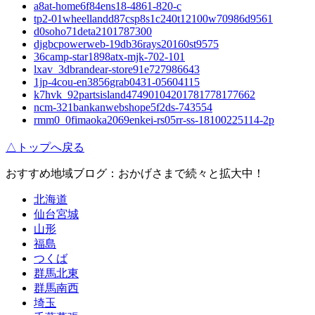
a8at-home6f84ens18-4861-820-c
tp2-01wheellandd87csp8s1c240t12100w70986d9561
d0soho71deta2101787300
djgbcpowerweb-19db36rays20160st9575
36camp-star1898atx-mjk-702-101
lxav_3dbrandear-store91e727986643
1jp-4cou-en3856grab0431-05604115
k7hvk_92partsisland47490104201781778177662
ncm-321bankanwebshope5f2ds-743554
rmm0_0fimaoka2069enkei-rs05rr-ss-18100225114-2p
△トップへ戻る
おすすめ地域ブログ：おかげさまで続々と拡大中！
北海道
仙台宮城
山形
福島
つくば
群馬北東
群馬南西
埼玉