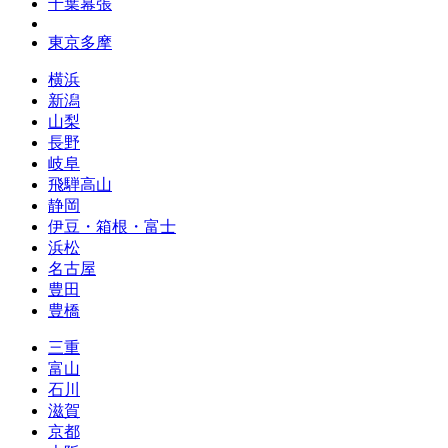
千葉幕張
東京多摩
横浜
新潟
山梨
長野
岐阜
飛騨高山
静岡
伊豆・箱根・富士
浜松
名古屋
豊田
豊橋
三重
富山
石川
滋賀
京都