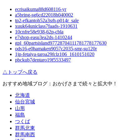
ecrisaikuma88d608116-yr
a5bring-sg6cd22018h040002
tp2-efkantoh52a3srh-p014r_sale
xuuk64uniclass7faads-1910631
10cnfre58e938-62p-cbla
e7shop-easu3ea2ds-1410244
gpl_60partsisland97728704111781778177630
ods16-e0hamaken9057c2035-smr-su120r
1jp-fetaiya-taroa29fclz106_1610151020
pbckub7dentaro19f5533497
△トップへ戻る
おすすめ地域ブログ：おかげさまで続々と拡大中！
北海道
仙台宮城
山形
福島
つくば
群馬北東
群馬南西