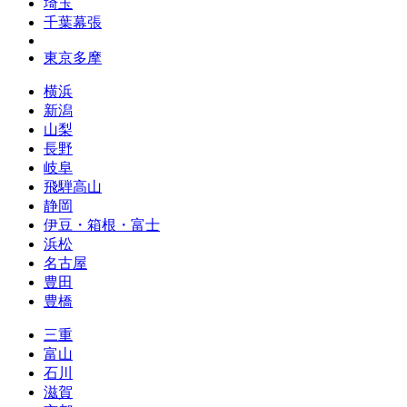
埼玉
千葉幕張
東京多摩
横浜
新潟
山梨
長野
岐阜
飛騨高山
静岡
伊豆・箱根・富士
浜松
名古屋
豊田
豊橋
三重
富山
石川
滋賀