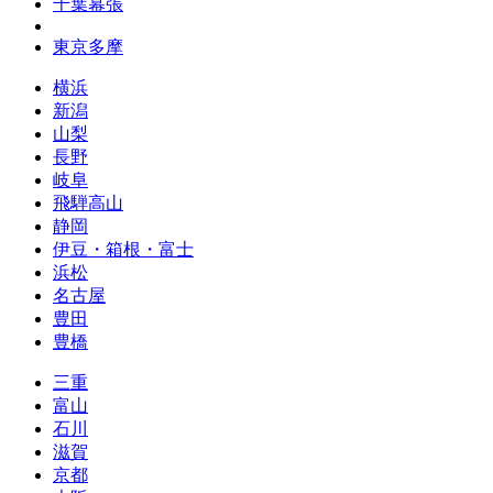
千葉幕張
東京多摩
横浜
新潟
山梨
長野
岐阜
飛騨高山
静岡
伊豆・箱根・富士
浜松
名古屋
豊田
豊橋
三重
富山
石川
滋賀
京都