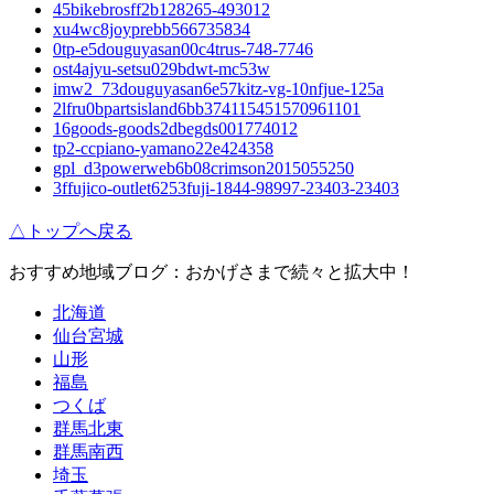
45bikebrosff2b128265-493012
xu4wc8joyprebb566735834
0tp-e5douguyasan00c4trus-748-7746
ost4ajyu-setsu029bdwt-mc53w
imw2_73douguyasan6e57kitz-vg-10nfjue-125a
2lfru0bpartsisland6bb374115451570961101
16goods-goods2dbegds001774012
tp2-ccpiano-yamano22e424358
gpl_d3powerweb6b08crimson2015055250
3ffujico-outlet6253fuji-1844-98997-23403-23403
△トップへ戻る
おすすめ地域ブログ：おかげさまで続々と拡大中！
北海道
仙台宮城
山形
福島
つくば
群馬北東
群馬南西
埼玉