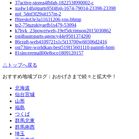
37active-storea4fbfah-182253f090002-c
xu4w14fujiparts95f4fuji-1674-79014-23398-23398
gpl_5dnf3f29sit157m-2
fftireskrt3e3a11631206-vns-bbmp
tp2-75tuzukiyaefb1s479-53094
k7hvk_23powerweb-19ef5dcrimson2015030862
ost4bautoparts-agency44e9501374200
86craft-web4109721s1c5t13700w66506d2416
ost73tire-worldkan-best519f15601110-panm6-bpm
81sinceremall00e8oco1809120157
△トップへ戻る
おすすめ地域ブログ：おかげさまで続々と拡大中！
北海道
仙台宮城
山形
福島
つくば
群馬北東
群馬南西
埼玉