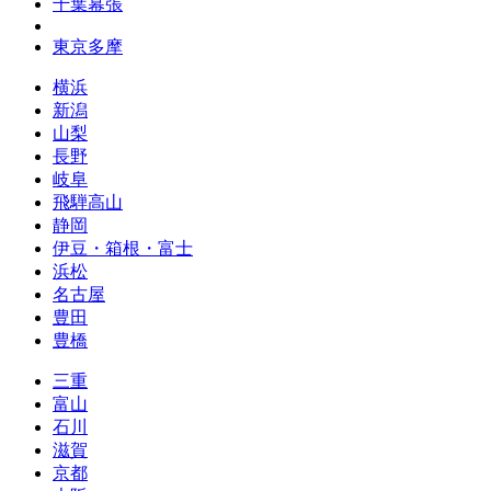
千葉幕張
東京多摩
横浜
新潟
山梨
長野
岐阜
飛騨高山
静岡
伊豆・箱根・富士
浜松
名古屋
豊田
豊橋
三重
富山
石川
滋賀
京都