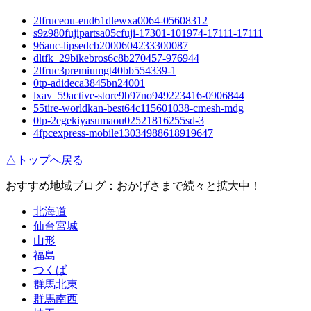
2lfruceou-end61dlewxa0064-05608312
s9z980fujipartsa05cfuji-17301-101974-17111-17111
96auc-lipsedcb2000604233300087
dltfk_29bikebros6c8b270457-976944
2lfruc3premiumgt40bb554339-1
0tp-adideca3845bn24001
lxav_59active-store9b97no949223416-0906844
55tire-worldkan-best64c115601038-cmesh-mdg
0tp-2egekiyasumaou02521816255sd-3
4fpcexpress-mobile13034988618919647
△トップへ戻る
おすすめ地域ブログ：おかげさまで続々と拡大中！
北海道
仙台宮城
山形
福島
つくば
群馬北東
群馬南西