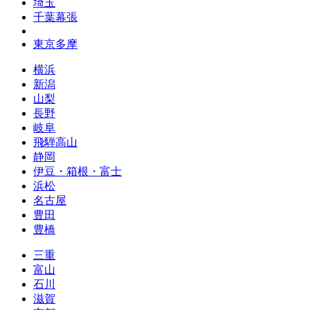
埼玉
千葉幕張
東京多摩
横浜
新潟
山梨
長野
岐阜
飛騨高山
静岡
伊豆・箱根・富士
浜松
名古屋
豊田
豊橋
三重
富山
石川
滋賀