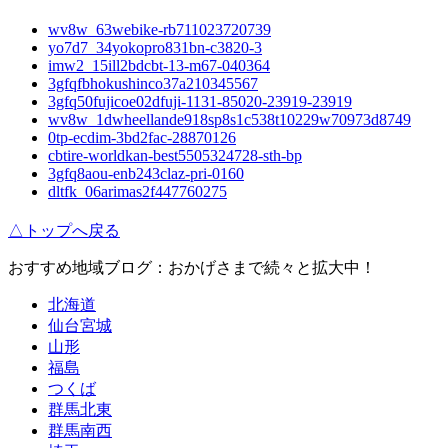
wv8w_63webike-rb711023720739
yo7d7_34yokopro831bn-c3820-3
imw2_15ill2bdcbt-13-m67-040364
3gfqfbhokushinco37a210345567
3gfq50fujicoe02dfuji-1131-85020-23919-23919
wv8w_1dwheellande918sp8s1c538t10229w70973d8749
0tp-ecdim-3bd2fac-28870126
cbtire-worldkan-best5505324728-sth-bp
3gfq8aou-enb243claz-pri-0160
dltfk_06arimas2f447760275
△トップへ戻る
おすすめ地域ブログ：おかげさまで続々と拡大中！
北海道
仙台宮城
山形
福島
つくば
群馬北東
群馬南西