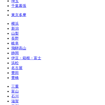
埼玉
千葉幕張
東京多摩
横浜
新潟
山梨
長野
岐阜
飛騨高山
静岡
伊豆・箱根・富士
浜松
名古屋
豊田
豊橋
三重
富山
石川
滋賀