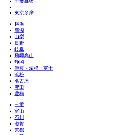
千葉幕張
東京多摩
横浜
新潟
山梨
長野
岐阜
飛騨高山
静岡
伊豆・箱根・富士
浜松
名古屋
豊田
豊橋
三重
富山
石川
滋賀
京都