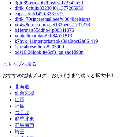
3gfq89fermart07b5sb3-ff73342b79
dltfk_6cfujix332304011377266950
eapasterub1456-3237377
dltfk_70sinceremallbeefvl0048celsiorrs
xu4w8efree-dom-net132beds-1737238
b1fermart55ddhb4-p00341076
xuukc6marutaro90f84571819
k7hvk_11interiorkataoka3da0toct2h06-419
1jp-64kysef6dtr-8203009
ods16-2dlook-ite6cf3_gn-snc1890n
△トップへ戻る
おすすめ地域ブログ：おかげさまで続々と拡大中！
北海道
仙台宮城
山形
福島
つくば
群馬北東
群馬南西
埼玉