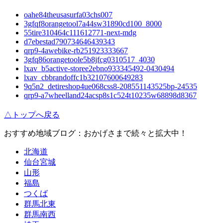
oahe84theusasurfa03chs007
3gfqf8orangetool7a44sw31890cd100_8000
55tire310464c111612771-next-mdg
d7ebestad790734646439343
qrp9-4awebike-rb251923333667
3gfq86orangetoole5b8jfcg0310517_4030
lxav_b5active-storee2ebno933345492-0430494
lxav_cbbrandoffc1b32107600649283
9q5n2_detireshop4ue068css8-208551143525bp-24535
qrp9-a7wheelland24acsp8s1c524t10235w68898d8367
△トップへ戻る
おすすめ地域ブログ：おかげさまで続々と拡大中！
北海道
仙台宮城
山形
福島
つくば
群馬北東
群馬南西