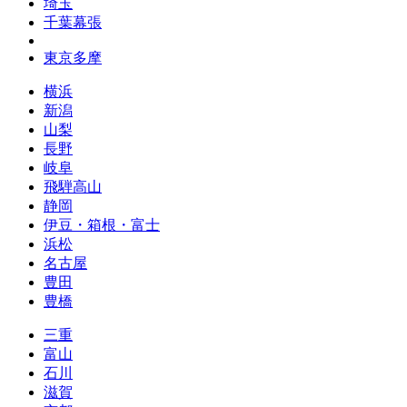
埼玉
千葉幕張
東京多摩
横浜
新潟
山梨
長野
岐阜
飛騨高山
静岡
伊豆・箱根・富士
浜松
名古屋
豊田
豊橋
三重
富山
石川
滋賀