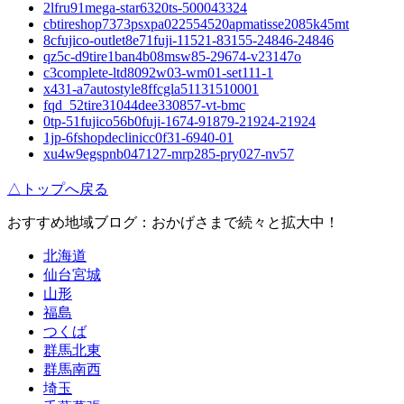
2lfru91mega-star6320ts-500043324
cbtireshop7373psxpa022554520apmatisse2085k45mt
8cfujico-outlet8e71fuji-11521-83155-24846-24846
qz5c-d9tire1ban4b08msw85-29674-v23147o
c3complete-ltd8092w03-wm01-set111-1
x431-a7autostyle8ffcgla51131510001
fqd_52tire31044dee330857-vt-bmc
0tp-51fujico56b0fuji-1674-91879-21924-21924
1jp-6fshopdeclinicc0f31-6940-01
xu4w9egspnb047127-mrp285-pry027-nv57
△トップへ戻る
おすすめ地域ブログ：おかげさまで続々と拡大中！
北海道
仙台宮城
山形
福島
つくば
群馬北東
群馬南西
埼玉