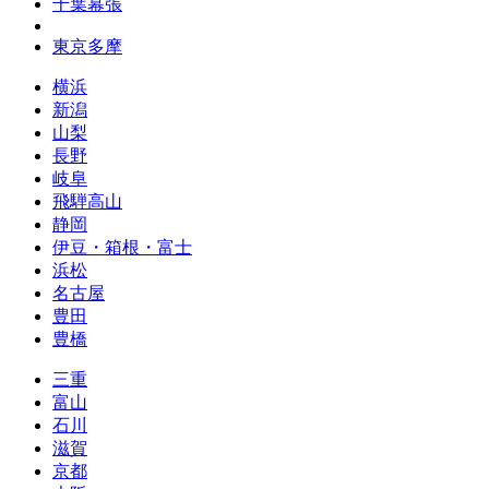
千葉幕張
東京多摩
横浜
新潟
山梨
長野
岐阜
飛騨高山
静岡
伊豆・箱根・富士
浜松
名古屋
豊田
豊橋
三重
富山
石川
滋賀
京都