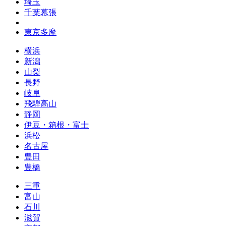
埼玉
千葉幕張
東京多摩
横浜
新潟
山梨
長野
岐阜
飛騨高山
静岡
伊豆・箱根・富士
浜松
名古屋
豊田
豊橋
三重
富山
石川
滋賀