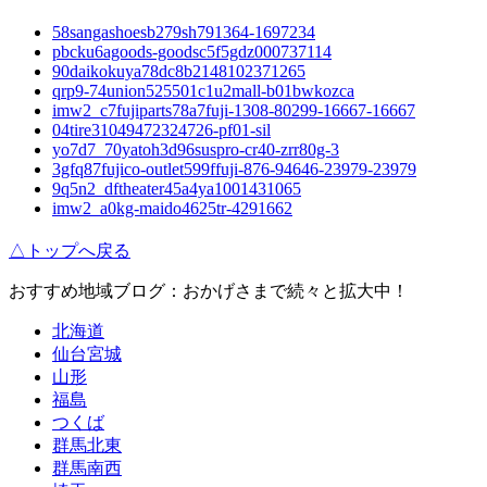
58sangashoesb279sh791364-1697234
pbcku6agoods-goodsc5f5gdz000737114
90daikokuya78dc8b2148102371265
qrp9-74union525501c1u2mall-b01bwkozca
imw2_c7fujiparts78a7fuji-1308-80299-16667-16667
04tire31049472324726-pf01-sil
yo7d7_70yatoh3d96suspro-cr40-zrr80g-3
3gfq87fujico-outlet599ffuji-876-94646-23979-23979
9q5n2_dftheater45a4ya1001431065
imw2_a0kg-maido4625tr-4291662
△トップへ戻る
おすすめ地域ブログ：おかげさまで続々と拡大中！
北海道
仙台宮城
山形
福島
つくば
群馬北東
群馬南西