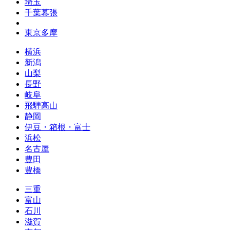
埼玉
千葉幕張
東京多摩
横浜
新潟
山梨
長野
岐阜
飛騨高山
静岡
伊豆・箱根・富士
浜松
名古屋
豊田
豊橋
三重
富山
石川
滋賀