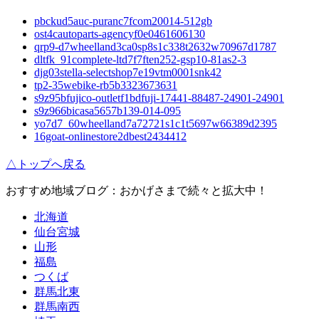
pbckud5auc-puranc7fcom20014-512gb
ost4cautoparts-agencyf0e0461606130
qrp9-d7wheelland3ca0sp8s1c338t2632w70967d1787
dltfk_91complete-ltd7f7ften252-gsp10-81as2-3
djg03stella-selectshop7e19vtm0001snk42
tp2-35webike-rb5b3323673631
s9z95bfujico-outletf1bdfuji-17441-88487-24901-24901
s9z966bicasa5657b139-014-095
yo7d7_60wheelland7a72721s1c1t5697w66389d2395
16goat-onlinestore2dbest2434412
△トップへ戻る
おすすめ地域ブログ：おかげさまで続々と拡大中！
北海道
仙台宮城
山形
福島
つくば
群馬北東
群馬南西