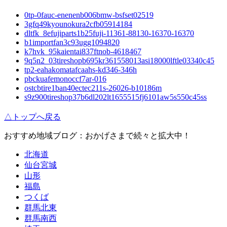
0tp-0fauc-enenenb006bmw-bsfset02519
3gfq49kyounokura2cfb05914184
dltfk_8efujiparts1b25fuji-11361-88130-16370-16370
b1importfan3c93ugg1094820
k7hvk_95kaientai837ftnob-4618467
9q5n2_03tireshopb695kr361558013asi18000lftle03340c45
tp2-eahakomatafcaahs-kd346-346h
pbckuafemonoccf7ar-016
ostcbtire1ban40ectec211s-26026-b10186m
s9z900tireshop37b6dl202lt1655515fj6101aw5s550c45ss
△トップへ戻る
おすすめ地域ブログ：おかげさまで続々と拡大中！
北海道
仙台宮城
山形
福島
つくば
群馬北東
群馬南西