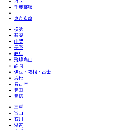
埼玉
千葉幕張
東京多摩
横浜
新潟
山梨
長野
岐阜
飛騨高山
静岡
伊豆・箱根・富士
浜松
名古屋
豊田
豊橋
三重
富山
石川
滋賀