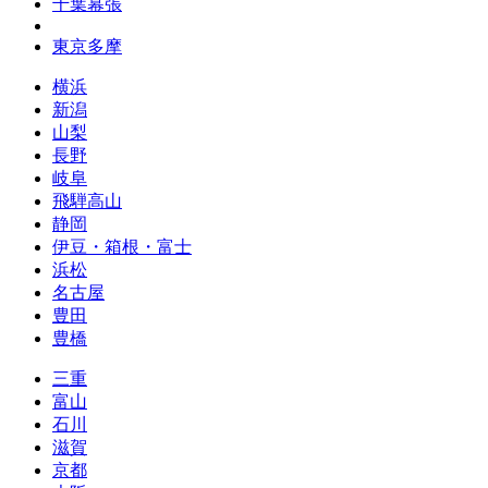
千葉幕張
東京多摩
横浜
新潟
山梨
長野
岐阜
飛騨高山
静岡
伊豆・箱根・富士
浜松
名古屋
豊田
豊橋
三重
富山
石川
滋賀
京都