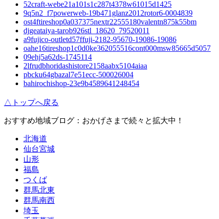
52craft-webe21a101s1c287t4378w61015d1425
9q5n2_f7powerweb-19b471glanz2012rotor6-0004839
ost4ftireshop0a037375nextr22555180valentn875k55bm
djgeataiya-tarob926stl_18620_79520011
a9fujico-outletd57ffuji-2182-95670-19086-19086
oahe16tireshop1c0d0ke362055516cont000msw85665d5057
09ehj5a62ds-1745114
2lfrudbhoridashistore2158aabx5104aiaa
pbcku64gbazal7e51ecc-500026004
bahirochishop-23e9b4589641248454
△トップへ戻る
おすすめ地域ブログ：おかげさまで続々と拡大中！
北海道
仙台宮城
山形
福島
つくば
群馬北東
群馬南西
埼玉