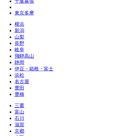
千葉幕張
東京多摩
横浜
新潟
山梨
長野
岐阜
飛騨高山
静岡
伊豆・箱根・富士
浜松
名古屋
豊田
豊橋
三重
富山
石川
滋賀
京都