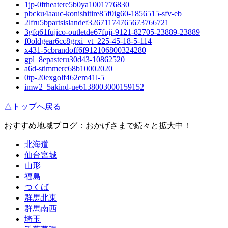
1jp-0ftheatere5b0ya1001776830
pbcku4aauc-konishitire85f0ig60-1856515-sfv-eb
2lfru5bpartsislandef32671174765673766721
3gfq61fujico-outletde67fuji-9121-82705-23889-23889
f0oldgear6cc8grxi_vt_225-45-18-5-114
x431-5cbrandoff6f912106800324280
gpl_8epasteru30d43-10862520
a6d-stimmerc68b10002020
0tp-20exgolf462em41l-5
imw2_5akind-ue6138003000159152
△トップへ戻る
おすすめ地域ブログ：おかげさまで続々と拡大中！
北海道
仙台宮城
山形
福島
つくば
群馬北東
群馬南西
埼玉