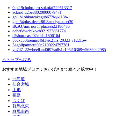
0tp-19chubo-pro-sokofaf729513317
ackind-u25e38020000079471
gpl_b1ohkawakagub672i-y-113b-1
gpl_54plus-decor8fb8amejyu-z-set30
s9z937auc-north-plazaea22180486
oahe6dwebike-rb921923861774
c5shop-easu02cdds-1806164
pbcku50tiremax46f3tec211s-20323-v12215w
54golfpartnerd00c2100224797781
yo7d7_22wheelland0f97sp8s1c195t16369w56369d2985
△トップへ戻る
おすすめ地域ブログ：おかげさまで続々と拡大中！
北海道
仙台宮城
山形
福島
つくば
群馬北東
群馬南西