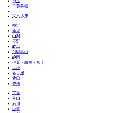
埼玉
千葉幕張
東京多摩
横浜
新潟
山梨
長野
岐阜
飛騨高山
静岡
伊豆・箱根・富士
浜松
名古屋
豊田
豊橋
三重
富山
石川
滋賀