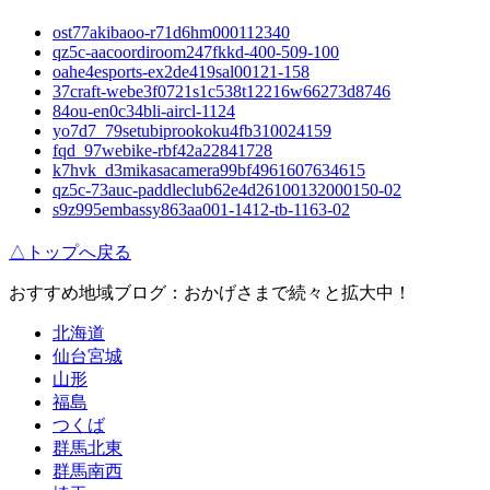
ost77akibaoo-r71d6hm000112340
qz5c-aacoordiroom247fkkd-400-509-100
oahe4esports-ex2de419sal00121-158
37craft-webe3f0721s1c538t12216w66273d8746
84ou-en0c34bli-aircl-1124
yo7d7_79setubiprookoku4fb310024159
fqd_97webike-rbf42a22841728
k7hvk_d3mikasacamera99bf4961607634615
qz5c-73auc-paddleclub62e4d26100132000150-02
s9z995embassy863aa001-1412-tb-1163-02
△トップへ戻る
おすすめ地域ブログ：おかげさまで続々と拡大中！
北海道
仙台宮城
山形
福島
つくば
群馬北東
群馬南西