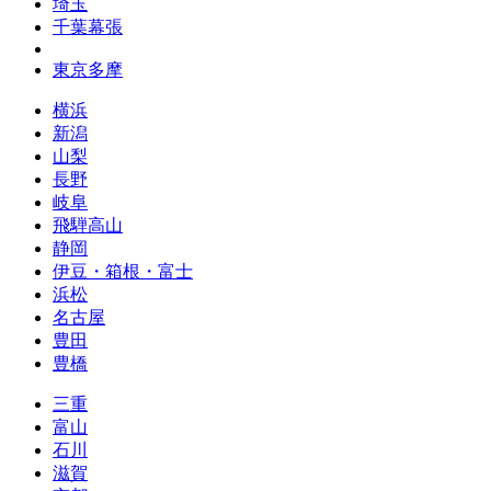
埼玉
千葉幕張
東京多摩
横浜
新潟
山梨
長野
岐阜
飛騨高山
静岡
伊豆・箱根・富士
浜松
名古屋
豊田
豊橋
三重
富山
石川
滋賀