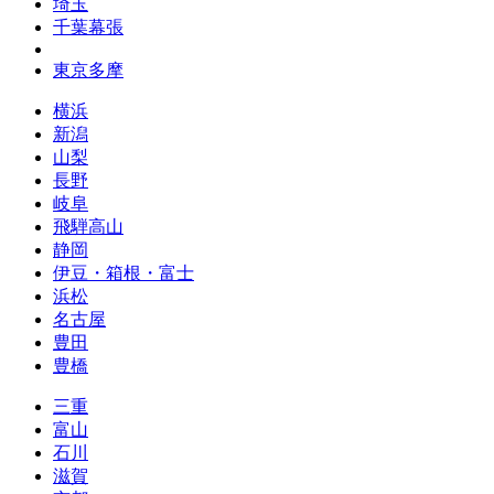
埼玉
千葉幕張
東京多摩
横浜
新潟
山梨
長野
岐阜
飛騨高山
静岡
伊豆・箱根・富士
浜松
名古屋
豊田
豊橋
三重
富山
石川
滋賀