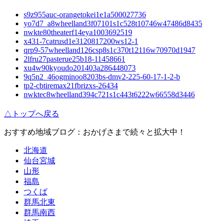
s9z955auc-orangetokei1e1a500027736
yo7d7_a8wheelland3f07101s1c528t10746w47486d8435
nwkte80theaterf14eya1003692519
x431-7catrusd1e3120817200ws12-1
qrp9-57wheelland126csp8s1c370t12116w70970d1947
2lfru27pasterue25b18-11458661
xu4w90kyoudo201403a286448073
9q5n2_46ogminoo8203bs-dmv2-225-60-17-1-2-b
tp2-cbtiremax21fbrizxs-26434
nwktec8wheelland394c721s1c443t6222w66558d3446
△トップへ戻る
おすすめ地域ブログ：おかげさまで続々と拡大中！
北海道
仙台宮城
山形
福島
つくば
群馬北東
群馬南西