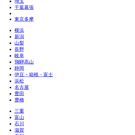
埼玉
千葉幕張
東京多摩
横浜
新潟
山梨
長野
岐阜
飛騨高山
静岡
伊豆・箱根・富士
浜松
名古屋
豊田
豊橋
三重
富山
石川
滋賀