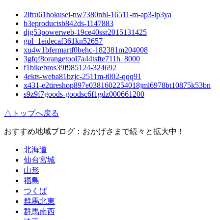
2lfru61hokusei-nw7380nhl-16511-m-ap3-lp3ya
b3eproductsb842ds-1147883
djg53powerweb-19ce40ssr2015131425
gpl_1eidecaf361kn52657
xu4w1bfermartf0behc-182381m204008
3gfqf8orangetool7a44tsfte711h_8000
f1bikebros39f985124-324692
4ekts-weba81bzjc-2511m-t002-qqq91
x431-e2tireshop897e0381602254018jml6978bt10875k53bn
s9z9f7goods-goodsc6f1gdz000661200
△トップへ戻る
おすすめ地域ブログ：おかげさまで続々と拡大中！
北海道
仙台宮城
山形
福島
つくば
群馬北東
群馬南西